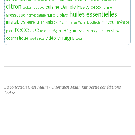
citron
Danièle Festy
cuisine
détox
couple
forme
cocktail
huiles essentielles
grossesse
huile d'olive
homéopathie
inratables
malin
minceur
julien kaibeck
jeûne
ménage
maman
Michel Droulhiole
recette
slow
Régime Fast
régime
sans gluten
peau
recettes
sel
vinaigre
vidéo
cosmétique
stress
sport
yaourt
La collection C'est Malin / Quotidien Malin fait partie des éditions
Leduc.