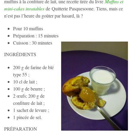
muffins à la confiture de lait, une recette tirée du livre
Muffins et
mini-cakes inratables
de Quitterie Pasquesoone. Tiens, mais ce
n’est pas l’heure du goûter par hasard, là ?
Pour 10 muffins
Préparation : 15 minutes
Cuisson : 30 minutes
INGRÉDIENTS
200 g de farine de blé
type 55 ;
10 cl de lait ;
100 g de beurre ;
2 œufs; 200 g de
confiture de lait ;
1 sachet de levure ;
1 pincée de sel.
PRÉPARATION