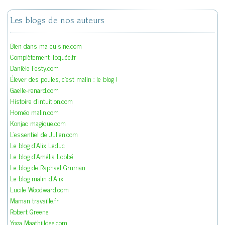
Les blogs de nos auteurs
Bien dans ma cuisine.com
Complètement Toquée.fr
Danièle Festy.com
Élever des poules, c'est malin : le blog !
Gaelle-renard.com
Histoire d'intuition.com
Homéo malin.com
Konjac magique.com
L'essentiel de Julien.com
Le blog d'Alix Leduc
Le blog d'Amélia Lobbé
Le blog de Raphaël Gruman
Le blog malin d'Alix
Lucile Woodward.com
Maman travaille.fr
Robert Greene
Yoga Maathiildee.com