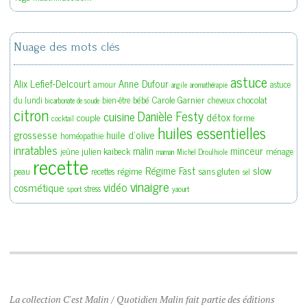
Nuage des mots clés
astuce
Alix Lefief-Delcourt
Anne Dufour
amour
astuce
argile
aromathérapie
bébé
Carole Garnier
chocolat
du lundi
bien-être
cheveux
bicarbonate de soude
citron
Danièle Festy
cuisine
détox
couple
forme
cocktail
huiles essentielles
grossesse
huile d'olive
homéopathie
inratables
malin
minceur
julien kaibeck
jeûne
ménage
maman
Michel Droulhiole
recette
slow
Régime Fast
régime
sans gluten
peau
recettes
sel
vinaigre
vidéo
cosmétique
stress
sport
yaourt
La collection C'est Malin / Quotidien Malin fait partie des éditions