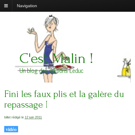
Navigation
C'est Malin !
Un blog des éditions Leduc
Fini les faux plis et la galère du
repassage !
billet rédigé le
12 juin 2011
vidéo