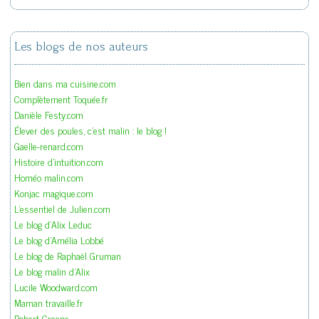
Les blogs de nos auteurs
Bien dans ma cuisine.com
Complètement Toquée.fr
Danièle Festy.com
Élever des poules, c'est malin : le blog !
Gaelle-renard.com
Histoire d'intuition.com
Homéo malin.com
Konjac magique.com
L'essentiel de Julien.com
Le blog d'Alix Leduc
Le blog d'Amélia Lobbé
Le blog de Raphaël Gruman
Le blog malin d'Alix
Lucile Woodward.com
Maman travaille.fr
Robert Greene