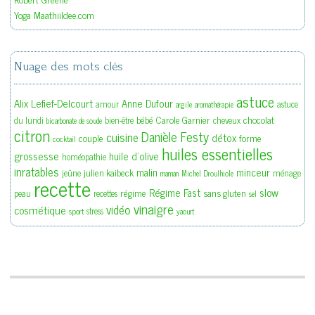
Yoga Maathiildee.com
Nuage des mots clés
astuce
Alix Lefief-Delcourt
Anne Dufour
amour
astuce
argile
aromathérapie
bébé
Carole Garnier
chocolat
du lundi
bien-être
cheveux
bicarbonate de soude
citron
Danièle Festy
cuisine
détox
couple
forme
cocktail
huiles essentielles
grossesse
huile d'olive
homéopathie
inratables
malin
minceur
julien kaibeck
jeûne
ménage
maman
Michel Droulhiole
recette
slow
Régime Fast
régime
sans gluten
peau
recettes
sel
vinaigre
vidéo
cosmétique
stress
sport
yaourt