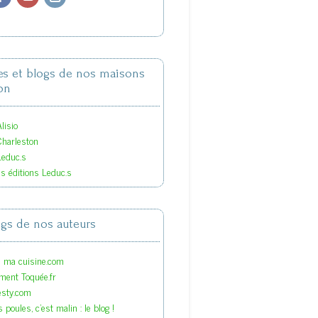
tes et blogs de nos maisons
on
lisio
Charleston
Leduc.s
es éditions Leduc.s
ogs de nos auteurs
s ma cuisine.com
ment Toquée.fr
esty.com
 poules, c'est malin : le blog !