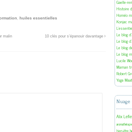
Gaelle-re
Histoire d
Homéo ma
ormation
,
huiles essentielles
Konjac m
L'essenti
Le blog d
ur malin
10 clés pour s’épanouir davantage
Le blog d
Le blog 
Le blog ma
Lucile W
Maman tra
Robert Gr
Yoga Maat
Nuage 
Alix Lefi
aromathérapi
b
bien-être