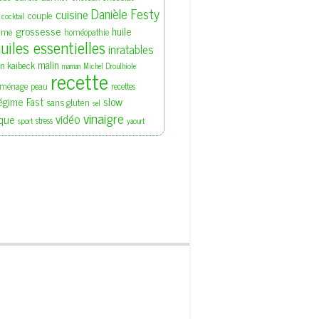
Danièle Festy
cuisine
couple
cocktail
grossesse
huile
rme
homéopathie
uiles essentielles
inratables
malin
en kaibeck
maman
Michel Droulhiole
recette
ménage
peau
recettes
slow
égime Fast
sans gluten
sel
vinaigre
vidéo
que
stress
sport
yaourt