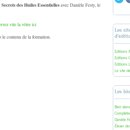
Secrets des Huiles Essentielles
s
avec Danièle Festy, le
rvez vite la vôtre ici
Les si
d'éditi
 le contenu de la formation.
Editions A
Editions 
Editions 
Le site d
Les bl
Bien dan
Complète
Danièle F
Élever des