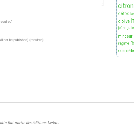
citron
détox
fo
h
d'olive
required)
juli
jeûne
minceur
ill not be published)
(required)
R
régime
cosméti
e
lin fait partie des éditions Leduc.