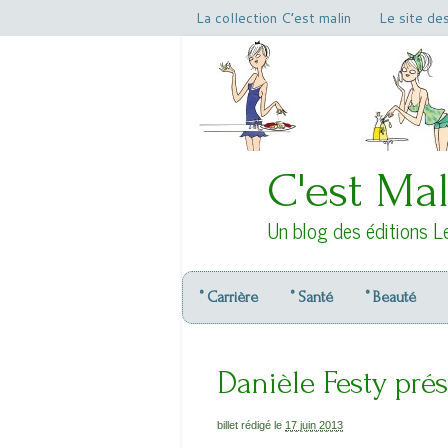
La collection C’est malin
Le site de
C'est Mal
Un blog des éditions L
° Carrière
° Santé
° Beauté
Danièle Festy pré
billet rédigé le
17 juin 2013