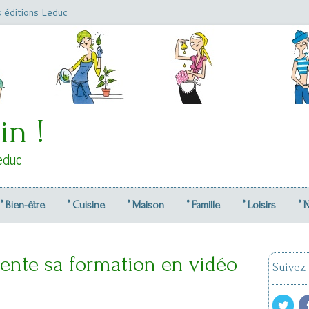
s éditions Leduc
in !
educ
° Bien-être
° Cuisine
° Maison
° Famille
° Loisirs
° 
sente sa formation en vidéo
Suivez