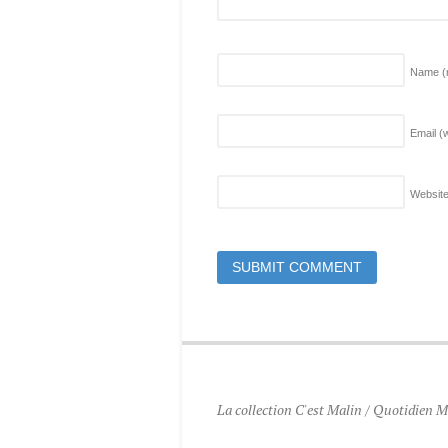
Name
(
Email (w
Websit
La collection C'est Malin / Quotidien Ma