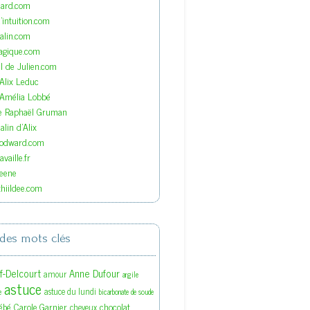
nard.com
'intuition.com
lin.com
agique.com
el de Julien.com
'Alix Leduc
'Amélia Lobbé
de Raphaël Gruman
lin d'Alix
oodward.com
vaille.fr
eene
hiildee.com
des mots clés
ef-Delcourt
Anne Dufour
amour
argile
astuce
astuce du lundi
e
bicarbonate de soude
ébé
Carole Garnier
chocolat
cheveux