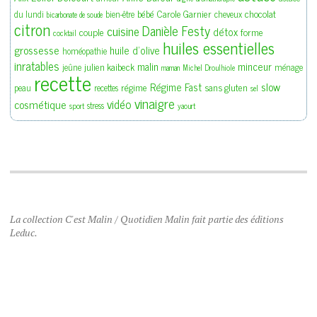
bébé
Carole Garnier
chocolat
du lundi
bien-être
cheveux
bicarbonate de soude
citron
Danièle Festy
cuisine
détox
couple
forme
cocktail
huiles essentielles
grossesse
huile d'olive
homéopathie
inratables
malin
minceur
julien kaibeck
jeûne
ménage
maman
Michel Droulhiole
recette
slow
Régime Fast
régime
sans gluten
peau
recettes
sel
vinaigre
vidéo
cosmétique
stress
sport
yaourt
La collection C'est Malin / Quotidien Malin fait partie des éditions
Leduc.