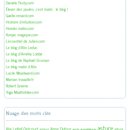
Danièle Festy.com
Élever des poules, c'est malin : le blog !
Gaelle-renard.com
Histoire d'intuition.com
Homéo malin.com
Konjac magique.com
L'essentiel de Julien.com
Le blog d'Alix Leduc
Le blog d'Amélia Lobbé
Le blog de Raphaël Gruman
Le blog malin d'Alix
Lucile Woodward.com
Maman travaille.fr
Robert Greene
Yoga Maathiildee.com
Nuage des mots clés
astuce
Alix Lefief-Delcourt
Anne Dufour
amour
astuce
argile
aromathérapie