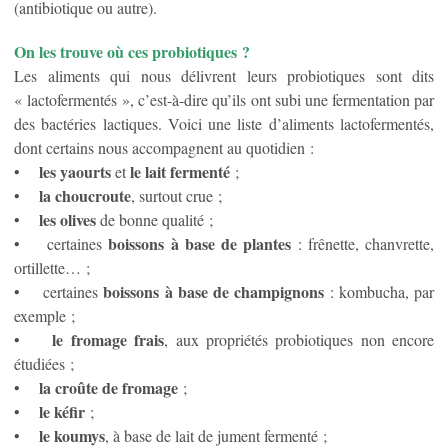
(antibiotique ou autre).
On les trouve où ces probiotiques ?
Les aliments qui nous délivrent leurs probiotiques sont dits
« lactofermentés », c’est-à-dire qu’ils ont subi une fermentation par
des bactéries lactiques. Voici une liste d’aliments lactofermentés,
dont certains nous accompagnent au quotidien :
les yaourts
le lait fermenté
•
et
;
la choucroute
•
, surtout crue ;
les
olives
•
de bonne qualité ;
boissons à base de plantes
• certaines
: frênette, chanvrette,
ortillette… ;
boissons à base de champignons
• certaines
: kombucha, par
exemple ;
le fromage frais
•
, aux propriétés probiotiques non encore
étudiées ;
la croûte de fromage
•
;
le kéfir
•
;
le koumys
•
, à base de lait de jument fermenté ;