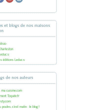
tes et blogs de nos maisons
on
lisio
Charleston
Leduc.s
es éditions Leduc.s
ogs de nos auteurs
s ma cuisine.com
ment Toquée.fr
esty.com
 poules, c'est malin : le blog !