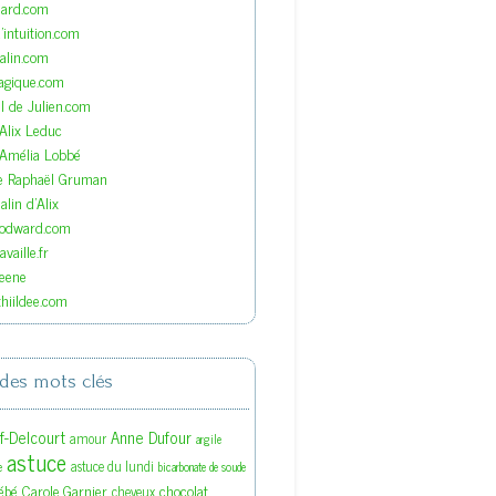
nard.com
'intuition.com
lin.com
agique.com
el de Julien.com
'Alix Leduc
'Amélia Lobbé
de Raphaël Gruman
lin d'Alix
oodward.com
vaille.fr
eene
hiildee.com
des mots clés
ef-Delcourt
Anne Dufour
amour
argile
astuce
astuce du lundi
e
bicarbonate de soude
ébé
Carole Garnier
chocolat
cheveux