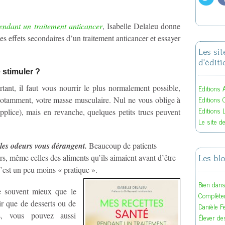
endant un traitement anticancer
, Isabelle Delaleu donne
les effets secondaires d’un traitement anticancer et essayer
Les si
d'éditi
 stimuler ?
Editions A
ant, il faut vous nourrir le plus normalement possible,
Editions 
 notamment, votre masse musculaire. Nul ne vous oblige à
Editions 
upplice), mais en revanche, quelques petits trucs peuvent
Le site d
 les odeurs vous dérangent.
Beaucoup de patients
s, même celles des aliments qu’ils aimaient avant d’être
Les bl
’est un peu moins « pratique ».
Bien dan
se souvent mieux que le
Complète
r que de desserts ou de
Danièle F
es, vous pouvez aussi
Élever des