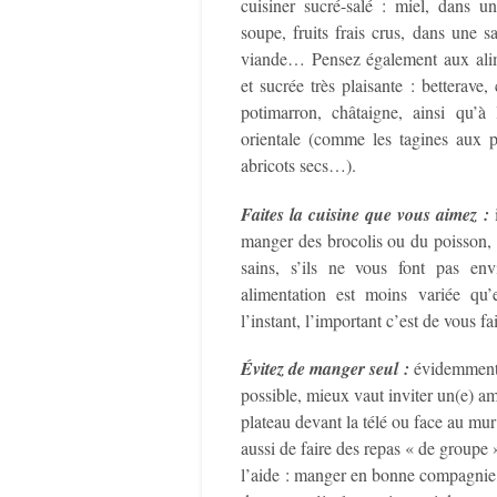
cuisiner sucré-salé : miel, dans
soupe, fruits frais crus, dans une s
viande… Pensez également aux alim
et sucrée très plaisante : betterave, 
potimarron, châtaigne, ainsi qu’à l
orientale (comme les tagines aux pr
abricots secs…).
Faites la cuisine que vous aimez :
manger des brocolis ou du poisson, s
sains, s’ils ne vous font pas env
alimentation est moins variée qu’
l’instant, l’important c’est de vous fai
Évitez de manger seul :
évidemment,
possible, mieux vaut inviter un(e) ami
plateau devant la télé ou face au mu
aussi de faire des repas « de groupe 
l’aide : manger en bonne compagnie, 