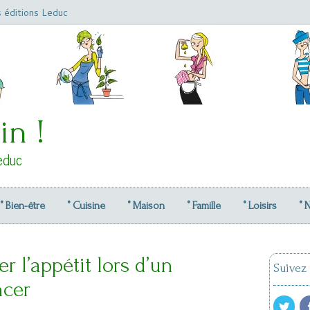
s éditions Leduc
in !
educ
° Bien-être
° Cuisine
° Maison
° Famille
° Loisirs
° 
 l’appétit lors d’un
Suivez
ncer