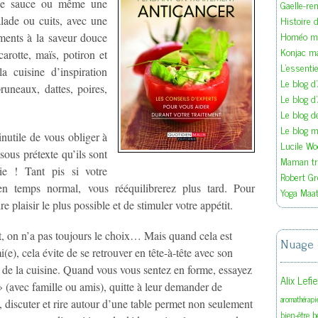
 une sauce ou même une
Gaelle-re
Histoire d
alade ou cuits, avec une
Homéo ma
ents à la saveur douce
Konjac m
carotte, maïs, potiron et
L'essenti
a cuisine d’inspiration
Le blog d
uneaux, dattes, poires,
Le blog d
Le blog 
Le blog ma
inutile de vous obliger à
Lucile W
ous prétexte qu’ils sont
Maman tra
ie ! Tant pis si votre
Robert Gr
en temps normal, vous rééquilibrerez plus tard. Pour
Yoga Maat
re plaisir le plus possible et de stimuler votre appétit.
 on n’a pas toujours le choix… Mais quand cela est
Nuage 
(e), cela évite de se retrouver en tête-à-tête avec son
r de la cuisine. Quand vous vous sentez en forme, essayez
Alix Lefi
» (avec famille ou amis), quitte à leur demander de
aromathérapi
discuter et rire autour d’une table permet non seulement
b
bien-être