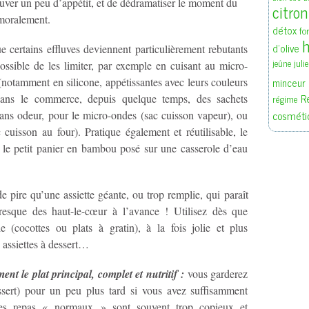
rouver un peu d’appétit, et de dédramatiser le moment du
citron
s moralement.
détox
fo
h
d'olive
e certains effluves deviennent particulièrement rebutants
juli
jeûne
ossible de les limiter, par exemple en cuisant au micro-
minceur
 (notamment en silicone, appétissantes avec leurs couleurs
R
ans le commerce, depuis quelque temps, des sachets
régime
cosméti
ans odeur, pour le micro-ondes (sac cuisson vapeur), ou
 cuisson au four). Pratique également et réutilisable, le
 le petit panier en bambou posé sur une casserole d’eau
de pire qu’une assiette géante, ou trop remplie, qui paraît
resque des haut-le-cœur à l’avance ! Utilisez dès que
le (cocottes ou plats à gratin), à la fois jolie et plus
s assiettes à dessert…
ent le plat principal, complet et nutritif :
vous garderez
essert) pour un peu plus tard si vous avez suffisamment
es repas « normaux » sont souvent trop copieux et