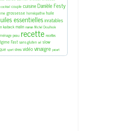
Danièle Festy
cuisine
couple
cocktail
grossesse
huile
rme
homéopathie
uiles essentielles
inratables
malin
en kaibeck
maman
Michel Droulhiole
recette
ménage
peau
recettes
slow
égime Fast
sans gluten
sel
vinaigre
vidéo
que
stress
sport
yaourt