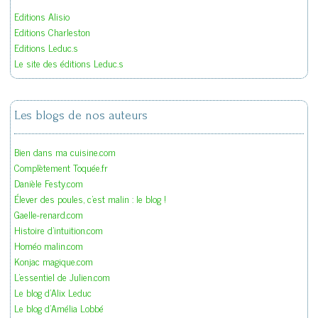
Editions Alisio
Editions Charleston
Editions Leduc.s
Le site des éditions Leduc.s
Les blogs de nos auteurs
Bien dans ma cuisine.com
Complètement Toquée.fr
Danièle Festy.com
Élever des poules, c'est malin : le blog !
Gaelle-renard.com
Histoire d'intuition.com
Homéo malin.com
Konjac magique.com
L'essentiel de Julien.com
Le blog d'Alix Leduc
Le blog d'Amélia Lobbé