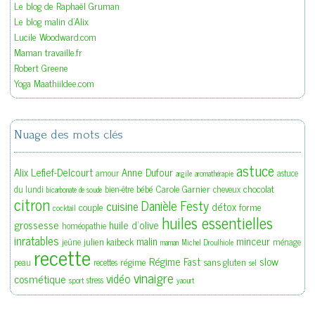
Le blog de Raphaël Gruman
Le blog malin d'Alix
Lucile Woodward.com
Maman travaille.fr
Robert Greene
Yoga Maathiildee.com
Nuage des mots clés
astuce
Alix Lefief-Delcourt
Anne Dufour
amour
astuce
argile
aromathérapie
bébé
Carole Garnier
chocolat
du lundi
bien-être
cheveux
bicarbonate de soude
citron
Danièle Festy
cuisine
détox
couple
forme
cocktail
huiles essentielles
grossesse
huile d'olive
homéopathie
inratables
malin
minceur
julien kaibeck
jeûne
ménage
maman
Michel Droulhiole
recette
slow
Régime Fast
régime
sans gluten
peau
recettes
sel
vinaigre
vidéo
cosmétique
stress
sport
yaourt