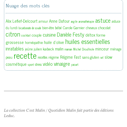
Nuage des mots clés
astuce
Alix Lefief-Delcourt
Anne Dufour
amour
astuce
argile
aromathérapie
bébé
Carole Garnier
chocolat
du lundi
bien-être
cheveux
bicarbonate de soude
citron
Danièle Festy
cuisine
détox
couple
forme
cocktail
huiles essentielles
grossesse
huile d'olive
homéopathie
inratables
malin
minceur
julien kaibeck
jeûne
ménage
maman
Michel Droulhiole
recette
slow
Régime Fast
régime
sans gluten
peau
recettes
sel
vinaigre
vidéo
cosmétique
stress
sport
yaourt
La collection C'est Malin / Quotidien Malin fait partie des éditions
Leduc.