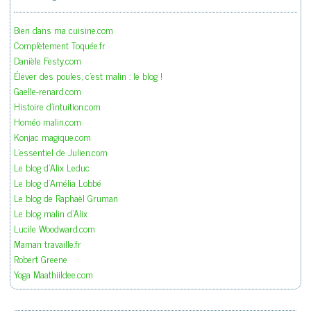
Bien dans ma cuisine.com
Complètement Toquée.fr
Danièle Festy.com
Élever des poules, c'est malin : le blog !
Gaelle-renard.com
Histoire d'intuition.com
Homéo malin.com
Konjac magique.com
L'essentiel de Julien.com
Le blog d'Alix Leduc
Le blog d'Amélia Lobbé
Le blog de Raphaël Gruman
Le blog malin d'Alix
Lucile Woodward.com
Maman travaille.fr
Robert Greene
Yoga Maathiildee.com