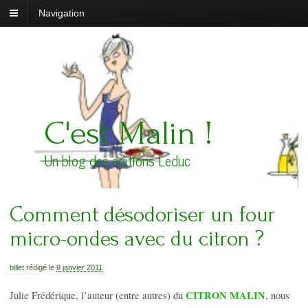
Navigation
C'est Malin !
Un blog des éditions Leduc
Comment désodoriser un four
micro-ondes avec du citron ?
billet rédigé le
9 janvier 2011
CITRON MALIN
Julie Frédérique, l’auteur (entre autres) du
, nous