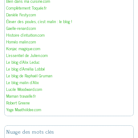
Bien dans ma cuisine.com
Complètement Toquée.fr
Danièle Festy.com
Élever des poules, c'est malin : le blog !
Gaelle-renard.com
Histoire d'intuition.com
Homéo malin.com
Konjac magique.com
L'essentiel de Julien.com
Le blog d'Alix Leduc
Le blog d'Amélia Lobbé
Le blog de Raphaël Gruman
Le blog malin d'Alix
Lucile Woodward.com
Maman travaille.fr
Robert Greene
Yoga Maathiildee.com
Nuage des mots clés