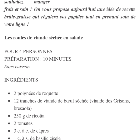
souhaitez manger
frais et sain ? On vous propose aujourd’hui une idée de recette
brûle-graisse qui régalera vos papilles tout en prenant soin de
votre ligne !
Les roulés de viande séchée en salade
POUR 4 PERSONNES
PRÉPARATION : 10 MINUTES
Sans cuisson
INGRÉDIENTS :
2 poignées de roquette
12 tranches de viande de bœuf séchée (viande des Grisons,
bresaola)
250 g de ricotta
2 tomates
3 c. à c. de câpres
1 c. à s. de basilic ciselé