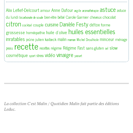
astuce
Alix Lefief-Delcourt
Anne Dufour
amour
astuce
argile
aromathérapie
bébé
Carole Garnier
chocolat
du lundi
bien-être
cheveux
bicarbonate de soude
citron
Danièle Festy
cuisine
détox
couple
forme
cocktail
huiles essentielles
grossesse
huile d'olive
homéopathie
inratables
malin
minceur
julien kaibeck
jeûne
ménage
maman
Michel Droulhiole
recette
slow
Régime Fast
régime
sans gluten
peau
recettes
sel
vinaigre
vidéo
cosmétique
stress
sport
yaourt
La collection C'est Malin / Quotidien Malin fait partie des éditions
Leduc.