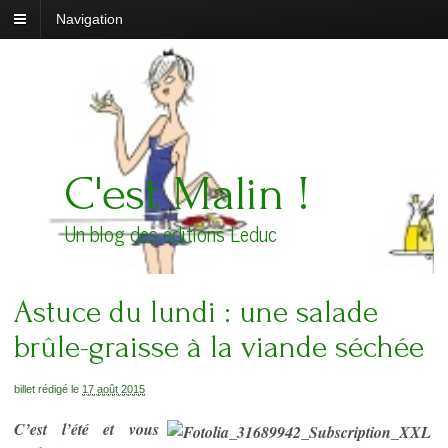
Navigation
C'est Malin !
Un blog des éditions Leduc
Astuce du lundi : une salade
brûle-graisse à la viande séchée
billet rédigé le
17 août 2015
C’est l’été et vous