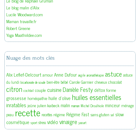
Le blog de Raphaël Gruman
Le blog malin d'Alix
Lucile Woodward.com
Maman travaille.fr
Robert Greene
Yoga Maathiildee.com
Nuage des mots clés
astuce
Alix Lefief-Delcourt
Anne Dufour
amour
astuce
argile
aromathérapie
bébé
Carole Garnier
chocolat
du lundi
bien-être
cheveux
bicarbonate de soude
citron
Danièle Festy
cuisine
détox
couple
forme
cocktail
huiles essentielles
grossesse
huile d'olive
homéopathie
inratables
malin
minceur
julien kaibeck
jeûne
ménage
maman
Michel Droulhiole
recette
slow
Régime Fast
régime
sans gluten
peau
recettes
sel
vinaigre
vidéo
cosmétique
stress
sport
yaourt