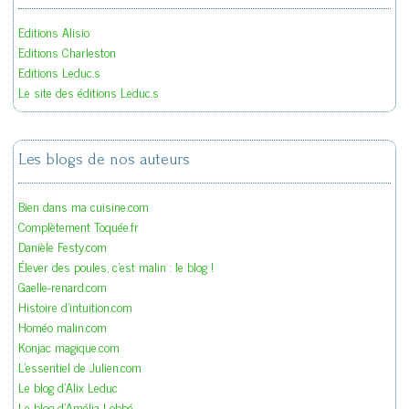
Editions Alisio
Editions Charleston
Editions Leduc.s
Le site des éditions Leduc.s
Les blogs de nos auteurs
Bien dans ma cuisine.com
Complètement Toquée.fr
Danièle Festy.com
Élever des poules, c'est malin : le blog !
Gaelle-renard.com
Histoire d'intuition.com
Homéo malin.com
Konjac magique.com
L'essentiel de Julien.com
Le blog d'Alix Leduc
Le blog d'Amélia Lobbé