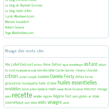
Le blog de Raphaël Gruman
Le blog malin d'Alix
Lucile Woodward.com
Maman travaille.fr
Robert Greene
Yoga Maathiildee.com
Nuage des mots clés
astuce
Alix Lefief-Delcourt
Anne Dufour
amour
astuce
argile
aromathérapie
bébé
Carole Garnier
chocolat
du lundi
bien-être
cheveux
bicarbonate de soude
citron
Danièle Festy
cuisine
détox
couple
forme
cocktail
huiles essentielles
grossesse
huile d'olive
homéopathie
inratables
malin
minceur
julien kaibeck
jeûne
ménage
maman
Michel Droulhiole
recette
slow
Régime Fast
régime
sans gluten
peau
recettes
sel
vinaigre
vidéo
cosmétique
stress
sport
yaourt