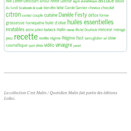
Alix Lefief-Delcourt
Anne Dufour
amour
astuce
argile
aromathérapie
bébé
Carole Garnier
chocolat
du lundi
bien-être
cheveux
bicarbonate de soude
citron
Danièle Festy
cuisine
détox
couple
forme
cocktail
huiles essentielles
grossesse
huile d'olive
homéopathie
inratables
malin
minceur
julien kaibeck
jeûne
ménage
maman
Michel Droulhiole
recette
slow
Régime Fast
régime
sans gluten
peau
recettes
sel
vinaigre
vidéo
cosmétique
stress
sport
yaourt
La collection C'est Malin / Quotidien Malin fait partie des éditions
Leduc.