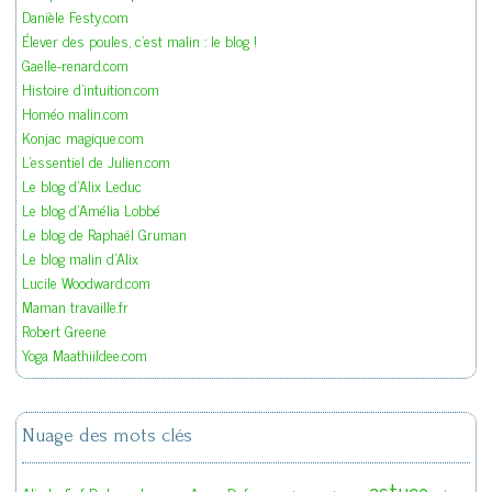
Danièle Festy.com
Élever des poules, c'est malin : le blog !
Gaelle-renard.com
Histoire d'intuition.com
Homéo malin.com
Konjac magique.com
L'essentiel de Julien.com
Le blog d'Alix Leduc
Le blog d'Amélia Lobbé
Le blog de Raphaël Gruman
Le blog malin d'Alix
Lucile Woodward.com
Maman travaille.fr
Robert Greene
Yoga Maathiildee.com
Nuage des mots clés
astuce