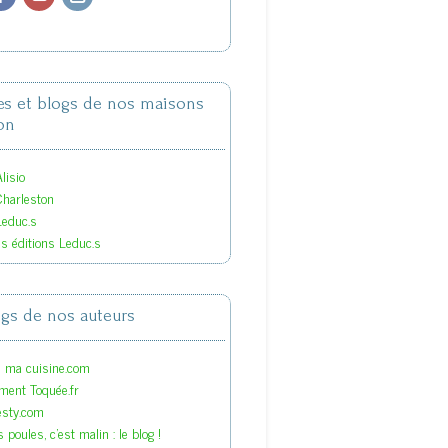
tes et blogs de nos maisons
on
lisio
Charleston
Leduc.s
es éditions Leduc.s
ogs de nos auteurs
s ma cuisine.com
ment Toquée.fr
esty.com
 poules, c'est malin : le blog !