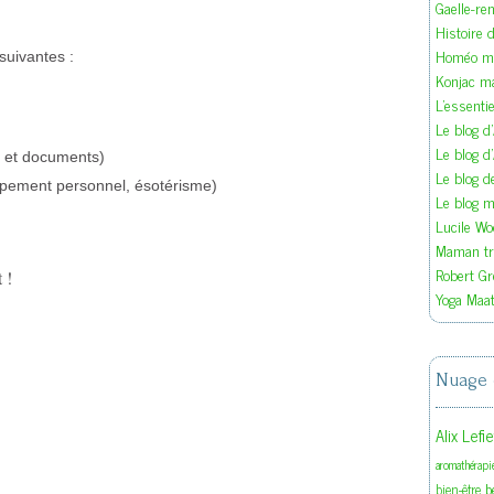
Gaelle-re
Histoire d
Homéo ma
suivantes :
Konjac m
L'essenti
Le blog d
Le blog d
is et documents)
Le blog 
ppement personnel, ésotérisme)
Le blog ma
Lucile W
Maman tra
Robert Gr
 !
Yoga Maat
Nuage 
Alix Lefi
aromathérapi
b
bien-être