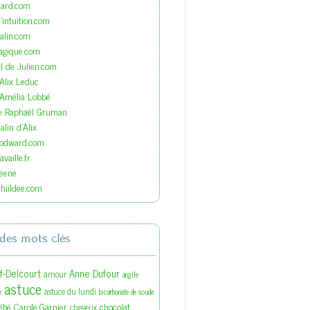
nard.com
'intuition.com
lin.com
agique.com
el de Julien.com
'Alix Leduc
'Amélia Lobbé
de Raphaël Gruman
lin d'Alix
oodward.com
vaille.fr
eene
hiildee.com
des mots clés
ef-Delcourt
Anne Dufour
amour
argile
astuce
astuce du lundi
e
bicarbonate de soude
ébé
Carole Garnier
chocolat
cheveux