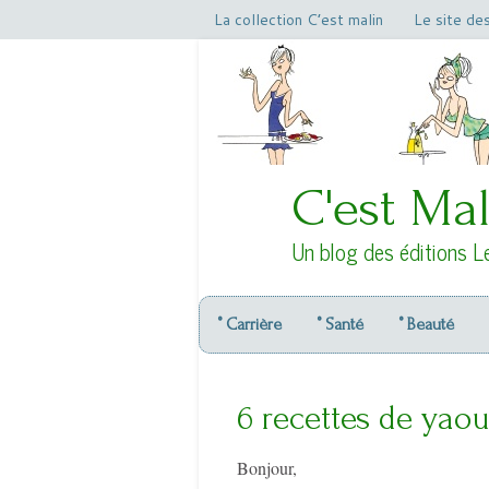
La collection C’est malin
Le site de
C'est Mal
Un blog des éditions L
° Carrière
° Santé
° Beauté
6 recettes de yaou
Bonjour,