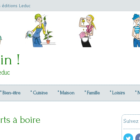
s éditions Leduc
in !
educ
° Bien-être
° Cuisine
° Maison
° Famille
° Loisirs
° 
rts à boire
Suivez