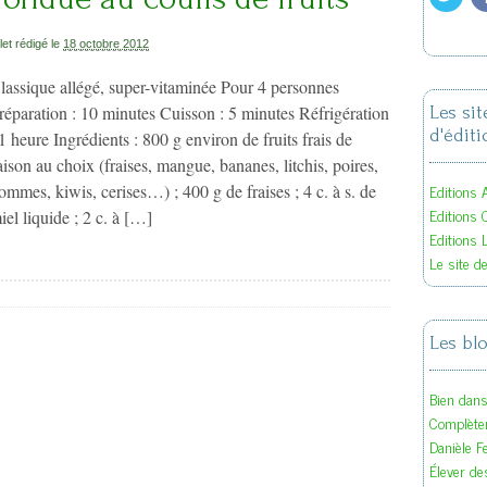
llet rédigé le
18 octobre 2012
lassique allégé, super-vitaminée Pour 4 personnes
réparation : 10 minutes Cuisson : 5 minutes Réfrigération
Les si
d'éditi
 1 heure Ingrédients : 800 g environ de fruits frais de
aison au choix (fraises, mangue, bananes, litchis, poires,
Editions A
ommes, kiwis, cerises…) ; 400 g de fraises ; 4 c. à s. de
Editions 
iel liquide ; 2 c. à […]
Editions 
Le site d
Les bl
Bien dan
Complète
Danièle F
Élever des