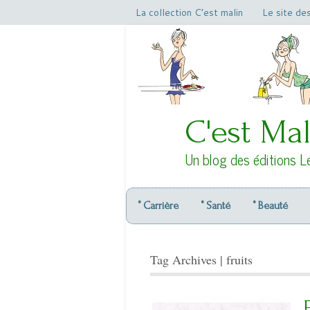
La collection C’est malin
Le site de
C'est Mal
Un blog des éditions L
° Carrière
° Santé
° Beauté
Tag Archives | fruits