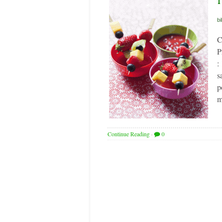
bi
C
P
:
s
p
m
Continue Reading
·
0