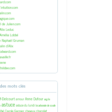
nard.com
'intuition.com
lin.com
agique.com
el de Julien.com
'Alix Leduc
'Amélia Lobbé
de Raphaël Gruman
lin d'Alix
oodward.com
vaille.fr
eene
hiildee.com
des mots clés
ef-Delcourt
Anne Dufour
amour
argile
astuce
astuce du lundi
e
bicarbonate de soude
ébé
Carole Garnier
chocolat
cheveux