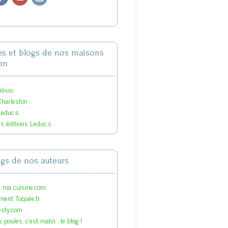
tes et blogs de nos maisons
on
lisio
Charleston
Leduc.s
es éditions Leduc.s
ogs de nos auteurs
s ma cuisine.com
ment Toquée.fr
esty.com
 poules, c'est malin : le blog !