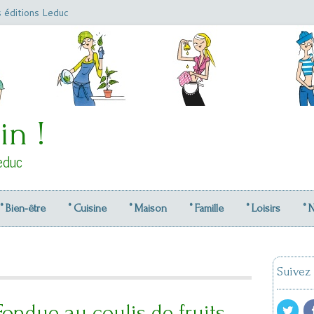
s éditions Leduc
in !
educ
° Bien-être
° Cuisine
° Maison
° Famille
° Loisirs
° 
Suivez
Fondue au coulis de fruits