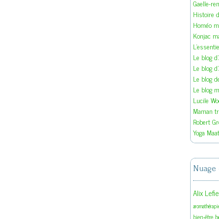
Gaelle-re
Histoire d
Homéo ma
Konjac m
L'essenti
Le blog d
Le blog d
Le blog 
Le blog ma
Lucile W
Maman tra
Robert Gr
Yoga Maat
Nuage 
Alix Lefi
aromathérapi
b
bien-être