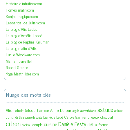
Histoire d'intuition.com
Homéo malin.com
Konjac magique.com
L'essentiel de Julien.com
Le blog d'Alix Leduc
Le blog d'Amélia Lobbé
Le blog de Raphaël Gruman
Le blog malin d'Alix
Lucile Woodward.com
Maman travaille.fr
Robert Greene
Yoga Maathiildee.com
Nuage des mots clés
astuce
Alix Lefief-Delcourt
Anne Dufour
amour
astuce
argile
aromathérapie
bébé
Carole Garnier
chocolat
du lundi
bien-être
cheveux
bicarbonate de soude
citron
Danièle Festy
cuisine
détox
couple
forme
cocktail