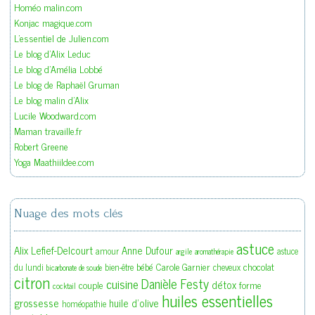
Homéo malin.com
Konjac magique.com
L'essentiel de Julien.com
Le blog d'Alix Leduc
Le blog d'Amélia Lobbé
Le blog de Raphaël Gruman
Le blog malin d'Alix
Lucile Woodward.com
Maman travaille.fr
Robert Greene
Yoga Maathiildee.com
Nuage des mots clés
astuce
Alix Lefief-Delcourt
Anne Dufour
amour
astuce
argile
aromathérapie
bébé
Carole Garnier
chocolat
du lundi
bien-être
cheveux
bicarbonate de soude
citron
Danièle Festy
cuisine
détox
couple
forme
cocktail
huiles essentielles
grossesse
huile d'olive
homéopathie