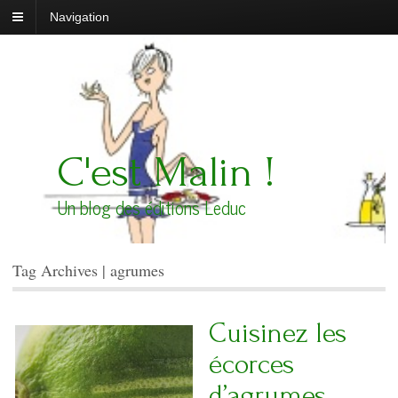
Navigation
C'est Malin !
Un blog des éditions Leduc
Tag Archives | agrumes
Cuisinez les
écorces
d’agrumes