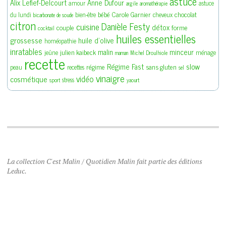
astuce
Alix Lefief-Delcourt
Anne Dufour
amour
astuce
argile
aromathérapie
bébé
Carole Garnier
chocolat
du lundi
bien-être
cheveux
bicarbonate de soude
citron
Danièle Festy
cuisine
détox
couple
forme
cocktail
huiles essentielles
grossesse
huile d'olive
homéopathie
inratables
malin
minceur
julien kaibeck
jeûne
ménage
maman
Michel Droulhiole
recette
slow
Régime Fast
régime
sans gluten
peau
recettes
sel
vinaigre
vidéo
cosmétique
stress
sport
yaourt
La collection C'est Malin / Quotidien Malin fait partie des éditions
Leduc.