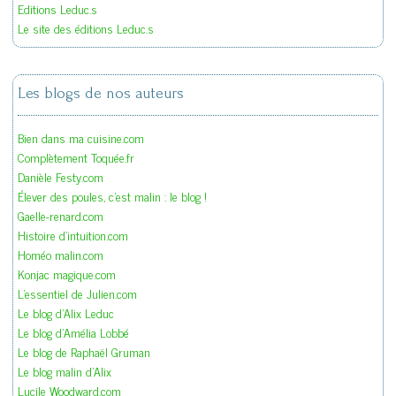
Editions Leduc.s
Le site des éditions Leduc.s
Les blogs de nos auteurs
Bien dans ma cuisine.com
Complètement Toquée.fr
Danièle Festy.com
Élever des poules, c'est malin : le blog !
Gaelle-renard.com
Histoire d'intuition.com
Homéo malin.com
Konjac magique.com
L'essentiel de Julien.com
Le blog d'Alix Leduc
Le blog d'Amélia Lobbé
Le blog de Raphaël Gruman
Le blog malin d'Alix
Lucile Woodward.com