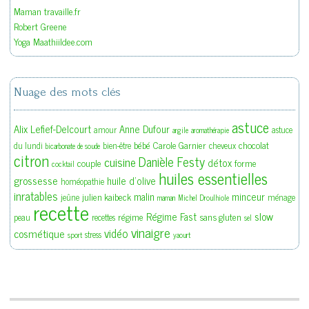
Maman travaille.fr
Robert Greene
Yoga Maathiildee.com
Nuage des mots clés
astuce
Alix Lefief-Delcourt
Anne Dufour
amour
astuce
argile
aromathérapie
bébé
Carole Garnier
chocolat
du lundi
bien-être
cheveux
bicarbonate de soude
citron
Danièle Festy
cuisine
détox
couple
forme
cocktail
huiles essentielles
grossesse
huile d'olive
homéopathie
inratables
malin
minceur
julien kaibeck
jeûne
ménage
maman
Michel Droulhiole
recette
slow
Régime Fast
régime
sans gluten
peau
recettes
sel
vinaigre
vidéo
cosmétique
stress
sport
yaourt