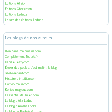
Editions Alisio
Editions Charleston
Editions Leduc.s
Le site des éditions Leduc.s
Les blogs de nos auteurs
Bien dans ma cuisine.com
Complètement Toquée.fr
Danièle Festy.com
Élever des poules, c'est malin : le blog !
Gaelle-renard.com
Histoire d'intuition.com
Homéo malin.com
Konjac magique.com
L'essentiel de Julien.com
Le blog d'Alix Leduc
Le blog d'Amélia Lobbé
Le blog de Raphaël Gruman