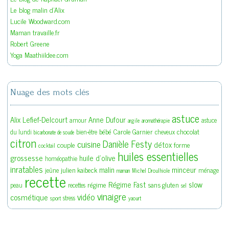
Le blog malin d'Alix
Lucile Woodward.com
Maman travaille.fr
Robert Greene
Yoga Maathiildee.com
Nuage des mots clés
astuce
Alix Lefief-Delcourt
Anne Dufour
amour
astuce
argile
aromathérapie
bébé
Carole Garnier
chocolat
du lundi
bien-être
cheveux
bicarbonate de soude
citron
Danièle Festy
cuisine
détox
couple
forme
cocktail
huiles essentielles
grossesse
huile d'olive
homéopathie
inratables
malin
minceur
julien kaibeck
jeûne
ménage
maman
Michel Droulhiole
recette
slow
Régime Fast
régime
sans gluten
peau
recettes
sel
vinaigre
vidéo
cosmétique
stress
sport
yaourt