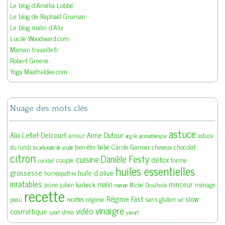
Le blog d'Amélia Lobbé
Le blog de Raphaël Gruman
Le blog malin d'Alix
Lucile Woodward.com
Maman travaille.fr
Robert Greene
Yoga Maathiildee.com
Nuage des mots clés
astuce
Alix Lefief-Delcourt
Anne Dufour
amour
astuce
argile
aromathérapie
bébé
Carole Garnier
chocolat
du lundi
bien-être
cheveux
bicarbonate de soude
citron
Danièle Festy
cuisine
détox
couple
forme
cocktail
huiles essentielles
grossesse
huile d'olive
homéopathie
inratables
malin
minceur
julien kaibeck
jeûne
ménage
maman
Michel Droulhiole
recette
slow
Régime Fast
régime
sans gluten
peau
recettes
sel
vinaigre
vidéo
cosmétique
stress
sport
yaourt