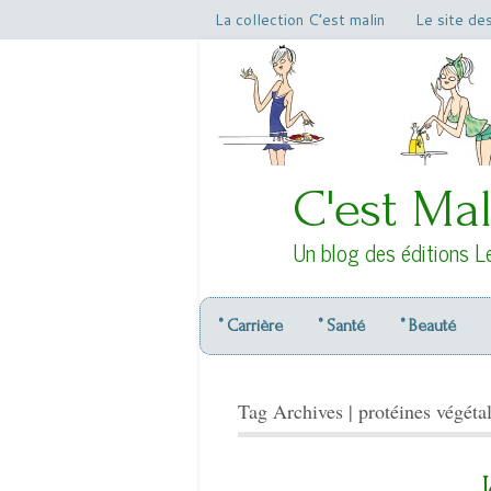
La collection C’est malin
Le site de
C'est Mal
Un blog des éditions L
° Carrière
° Santé
° Beauté
Tag Archives | protéines végéta