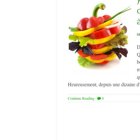
bi
D
Q
b
m
q
Heureusement, depuis une dizaine d’a
Continue Reading
·
0