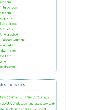
nard.com
'intuition.com
lin.com
agique.com
el de Julien.com
'Alix Leduc
'Amélia Lobbé
de Raphaël Gruman
lin d'Alix
oodward.com
vaille.fr
eene
hiildee.com
des mots clés
ef-Delcourt
Anne Dufour
amour
argile
astuce
astuce du lundi
e
bicarbonate de soude
ébé
Carole Garnier
chocolat
cheveux