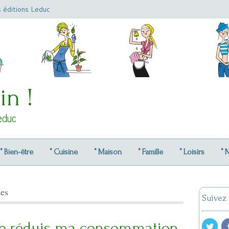
s éditions Leduc
in !
educ
° Bien-être
° Cuisine
° Maison
° Famille
° Loisirs
° 
les
Suivez
Je réduis ma consommation