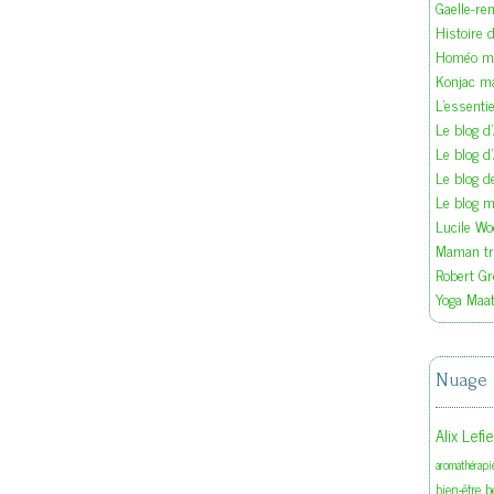
Gaelle-re
Histoire d
Homéo ma
Konjac m
L'essenti
Le blog d
Le blog d
Le blog 
Le blog ma
Lucile W
Maman tra
Robert Gr
Yoga Maat
Nuage 
Alix Lefi
aromathérapi
b
bien-être