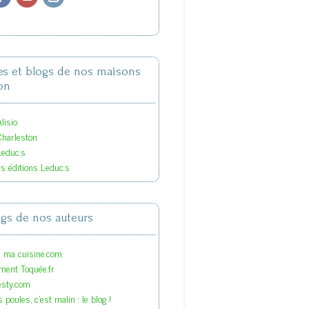
tes et blogs de nos maisons
on
lisio
Charleston
Leduc.s
es éditions Leduc.s
ogs de nos auteurs
s ma cuisine.com
ment Toquée.fr
esty.com
 poules, c'est malin : le blog !