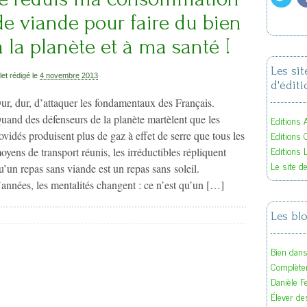
de viande pour faire du bien
à la planète et à ma santé !
Les si
llet rédigé le
4 novembre 2013
d'éditi
ur, dur, d’attaquer les fondamentaux des Français.
uand des défenseurs de la planète martèlent que les
Editions A
Editions 
ovidés produisent plus de gaz à effet de serre que tous les
Editions 
oyens de transport réunis, les irréductibles répliquent
Le site d
u’un repas sans viande est un repas sans soleil.
nnées, les mentalités changent : ce n’est qu’un […]
Les bl
Bien dan
Complète
Danièle F
Élever des