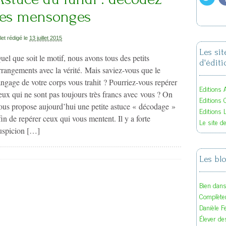
les mensonges
llet rédigé le
13 juillet 2015
Les si
uel que soit le motif, nous avons tous des petits
d'éditi
rrangements avec la vérité. Mais saviez-vous que le
angage de votre corps vous trahit ? Pourriez-vous repérer
Editions A
eux qui ne sont pas toujours très francs avec vous ? On
Editions 
ous propose aujourd’hui une petite astuce « décodage »
Editions 
fin de repérer ceux qui vous mentent. Il y a forte
Le site d
uspicion […]
Les bl
Bien dan
Complète
Danièle F
Élever des