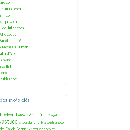
nard.com
'intuition.com
lin.com
agique.com
el de Julien.com
'Alix Leduc
'Amélia Lobbé
de Raphaël Gruman
lin d'Alix
oodward.com
vaille.fr
eene
hiildee.com
des mots clés
ef-Delcourt
Anne Dufour
amour
argile
astuce
astuce du lundi
e
bicarbonate de soude
ébé
Carole Garnier
chocolat
cheveux