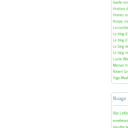
Gaelle-re
Histoire d
Homéo ma
Konjac m
L'essenti
Le blog d
Le blog d
Le blog 
Le blog ma
Lucile W
Maman tra
Robert Gr
Yoga Maat
Nuage 
Alix Lefi
aromathérapi
b
bien-être