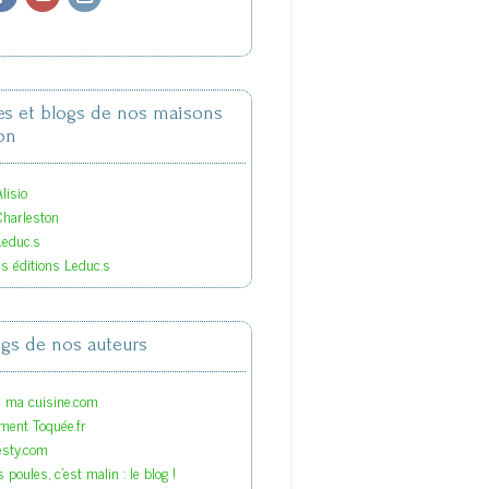
tes et blogs de nos maisons
on
lisio
Charleston
Leduc.s
es éditions Leduc.s
ogs de nos auteurs
s ma cuisine.com
ment Toquée.fr
esty.com
 poules, c'est malin : le blog !