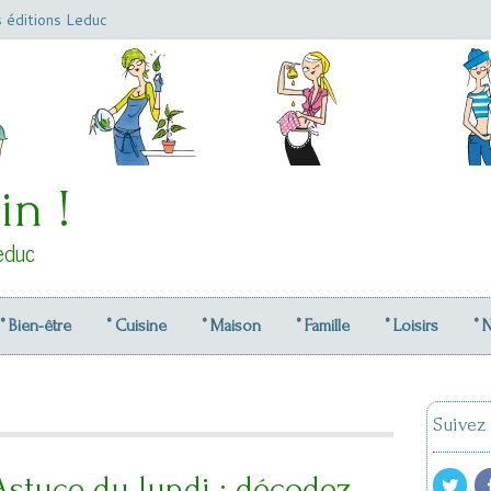
s éditions Leduc
in !
educ
° Bien-être
° Cuisine
° Maison
° Famille
° Loisirs
° 
Suivez
Astuce du lundi : décodez