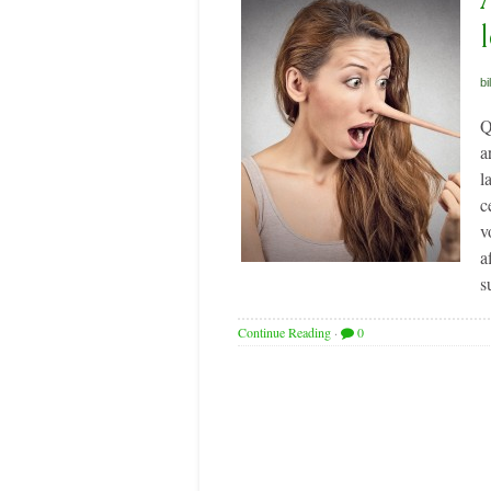
bi
Q
a
l
c
v
a
s
Continue Reading
·
0