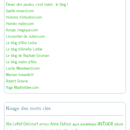
Élever des poules, c'est malin : le blog !
Gaelle-renard.com
Histoire d'intuition.com
Homéo malin.com
Konjac magique.com
L'essentiel de Julien.com
Le blog d'Alix Leduc
Le blog d'Amélia Lobbé
Le blog de Raphaël Gruman
Le blog malin d'Alix
Lucile Woodward.com
Maman travaille.fr
Robert Greene
Yoga Maathiildee.com
Nuage des mots clés
astuce
Alix Lefief-Delcourt
Anne Dufour
amour
astuce
argile
aromathérapie