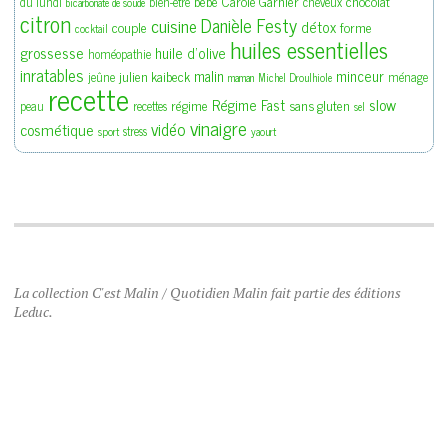
bébé
Carole Garnier
chocolat
du lundi
bien-être
cheveux
bicarbonate de soude
citron
Danièle Festy
cuisine
détox
couple
forme
cocktail
huiles essentielles
grossesse
huile d'olive
homéopathie
inratables
malin
minceur
julien kaibeck
jeûne
ménage
maman
Michel Droulhiole
recette
slow
Régime Fast
régime
sans gluten
peau
recettes
sel
vinaigre
vidéo
cosmétique
stress
sport
yaourt
La collection C'est Malin / Quotidien Malin fait partie des éditions
Leduc.