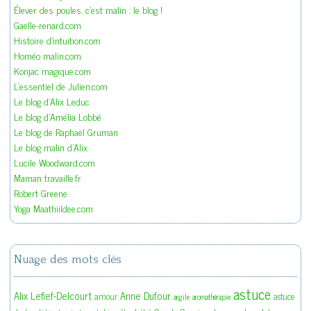
Élever des poules, c'est malin : le blog !
Gaelle-renard.com
Histoire d'intuition.com
Homéo malin.com
Konjac magique.com
L'essentiel de Julien.com
Le blog d'Alix Leduc
Le blog d'Amélia Lobbé
Le blog de Raphaël Gruman
Le blog malin d'Alix
Lucile Woodward.com
Maman travaille.fr
Robert Greene
Yoga Maathiildee.com
Nuage des mots clés
astuce
Alix Lefief-Delcourt
Anne Dufour
amour
astuce
argile
aromathérapie