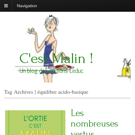
Navigation
C'est Malin !
Un blog des éditions Leduc
Tag Archives | équilibre acido-basique
Les
nombreuses
vertus