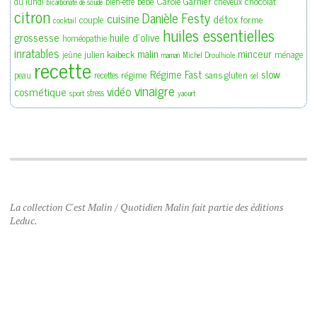
bébé
Carole Garnier
chocolat
du lundi
bien-être
cheveux
bicarbonate de soude
citron
Danièle Festy
cuisine
détox
couple
forme
cocktail
huiles essentielles
grossesse
huile d'olive
homéopathie
inratables
malin
minceur
julien kaibeck
jeûne
ménage
maman
Michel Droulhiole
recette
slow
Régime Fast
régime
sans gluten
peau
recettes
sel
vinaigre
vidéo
cosmétique
stress
sport
yaourt
La collection C'est Malin / Quotidien Malin fait partie des éditions
Leduc.