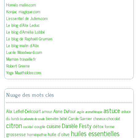
Homéo malin.com
Konjac magique.com
L'essentiel de Julien.com
Le blog d'Alix Leduc
Le blog d'Amélia Lobbé
Le blog de Raphaël Gruman
Le blog malin d'Alix
Lucile Woodward.com
Maman travaille.fr
Robert Greene
Yoga Maathiildee.com
Nuage des mots clés
astuce
Alix Lefief-Delcourt
Anne Dufour
amour
astuce
argile
aromathérapie
bébé
Carole Garnier
chocolat
du lundi
bien-être
cheveux
bicarbonate de soude
citron
Danièle Festy
cuisine
détox
couple
forme
cocktail
huiles essentielles
grossesse
huile d'olive
homéopathie