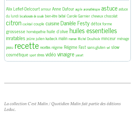
astuce
Alix Lefief-Delcourt
Anne Dufour
amour
astuce
argile
aromathérapie
bébé
Carole Garnier
chocolat
du lundi
bien-être
cheveux
bicarbonate de soude
citron
Danièle Festy
cuisine
détox
couple
forme
cocktail
huiles essentielles
grossesse
huile d'olive
homéopathie
inratables
malin
minceur
julien kaibeck
jeûne
ménage
maman
Michel Droulhiole
recette
slow
Régime Fast
régime
sans gluten
peau
recettes
sel
vinaigre
vidéo
cosmétique
stress
sport
yaourt
La collection C'est Malin / Quotidien Malin fait partie des éditions
Leduc.