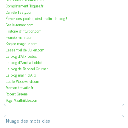
Complètement Toquée.fr
Danièle Festy.com
Élever des poules, c'est malin : le blog !
Gaelle-renard.com
Histoire d'intuition.com
Homéo malin.com
Konjac magique.com
L'essentiel de Julien.com
Le blog d'Alix Leduc
Le blog d'Amélia Lobbé
Le blog de Raphaël Gruman
Le blog malin d'Alix
Lucile Woodward.com
Maman travaille.fr
Robert Greene
Yoga Maathiildee.com
Nuage des mots clés