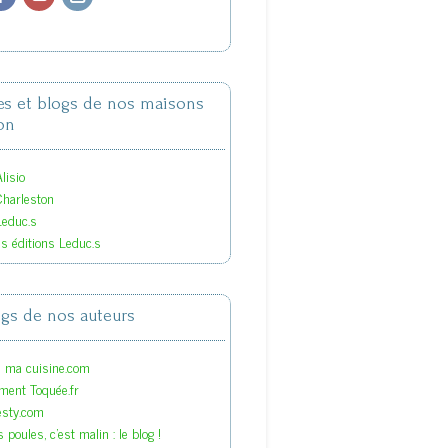
tes et blogs de nos maisons
on
lisio
Charleston
Leduc.s
es éditions Leduc.s
ogs de nos auteurs
s ma cuisine.com
ment Toquée.fr
esty.com
 poules, c'est malin : le blog !