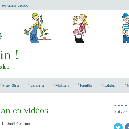
s éditions Leduc
in !
educ
° Bien-être
° Cuisine
° Maison
° Famille
° Loisirs
° 
an en vidéos
Suivez
e Raphaël Gruman.