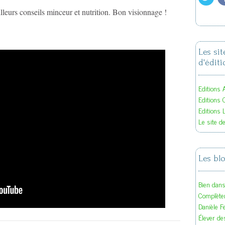
lleurs conseils minceur et nutrition. Bon visionnage !
Les si
d'éditi
Editions A
Editions 
Editions 
Le site d
Les bl
Bien dan
Complète
Danièle F
Élever des