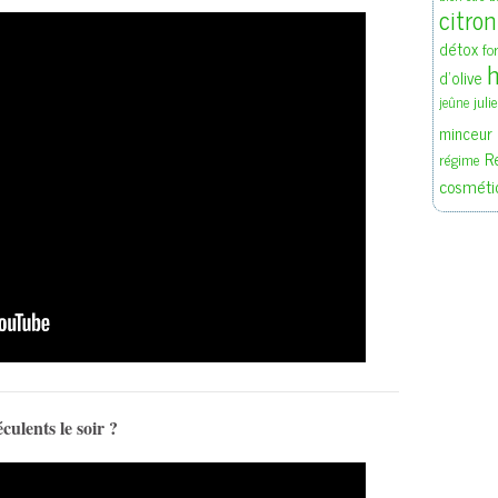
citron
détox
fo
h
d'olive
juli
jeûne
minceur
R
régime
cosméti
culents le soir ?