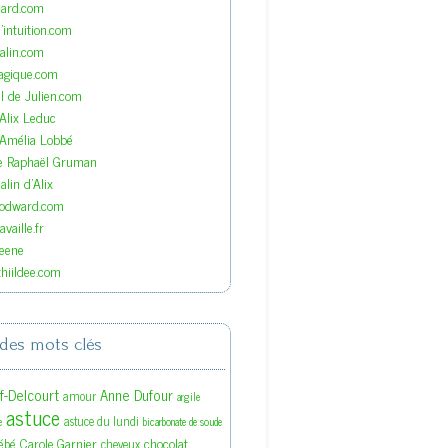
nard.com
'intuition.com
lin.com
agique.com
el de Julien.com
'Alix Leduc
'Amélia Lobbé
de Raphaël Gruman
lin d'Alix
oodward.com
vaille.fr
eene
hiildee.com
des mots clés
ef-Delcourt
Anne Dufour
amour
argile
astuce
astuce du lundi
e
bicarbonate de soude
ébé
Carole Garnier
chocolat
cheveux