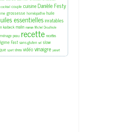
Danièle Festy
cuisine
couple
cocktail
grossesse
huile
rme
homéopathie
uiles essentielles
inratables
malin
en kaibeck
maman
Michel Droulhiole
recette
ménage
peau
recettes
slow
égime Fast
sans gluten
sel
vinaigre
vidéo
que
stress
sport
yaourt