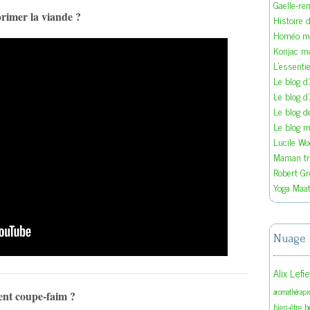
Gaelle-re
primer la viande ?
Histoire d
Homéo ma
Konjac m
L'essenti
Le blog d
Le blog d
Le blog 
Le blog ma
Lucile W
Maman tra
Robert Gr
Yoga Maat
Nuage 
Alix Lefi
aromathérapi
ment coupe-faim ?
b
bien-être