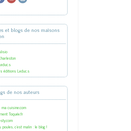
tes et blogs de nos maisons
on
lisio
Charleston
Leduc.s
es éditions Leduc.s
ogs de nos auteurs
s ma cuisine.com
ment Toquée.fr
esty.com
 poules, c'est malin : le blog !