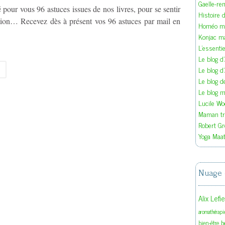
Gaelle-re
pour vous 96 astuces issues de nos livres, pour se sentir
Histoire d
tion… Recevez dès à présent vos 96 astuces par mail en
Homéo ma
!
Konjac m
L'essenti
Le blog d
Le blog d
Le blog 
Le blog ma
Lucile W
Maman tra
Robert Gr
Yoga Maat
Nuage 
Alix Lefi
aromathérapi
b
bien-être