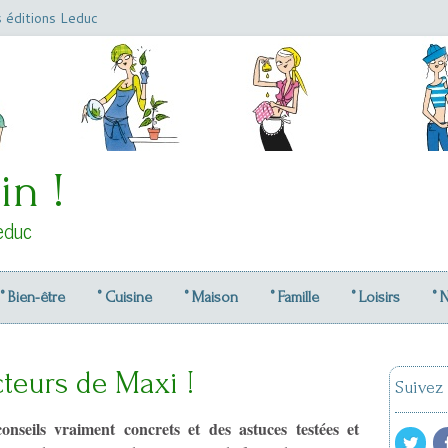
s éditions Leduc
in !
educ
° Bien-être
° Cuisine
° Maison
° Famille
° Loisirs
° 
teurs de Maxi !
Suivez
onseils vraiment concrets et des astuces testées et