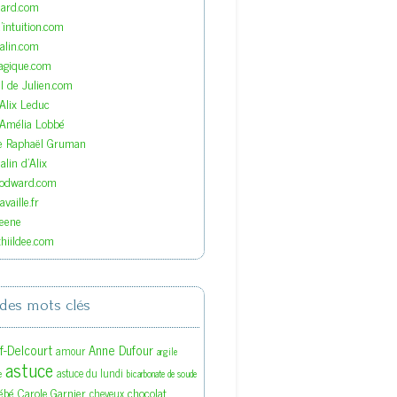
nard.com
'intuition.com
lin.com
agique.com
el de Julien.com
'Alix Leduc
'Amélia Lobbé
de Raphaël Gruman
lin d'Alix
oodward.com
vaille.fr
eene
hiildee.com
des mots clés
ef-Delcourt
Anne Dufour
amour
argile
astuce
astuce du lundi
e
bicarbonate de soude
ébé
Carole Garnier
chocolat
cheveux